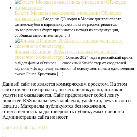
Власти Москвы высказались о введении QR-кодов
в транспорте
Введение QR-кодов в Москве для транспорта,
фитнес-клубов и парикмахерских пока не рассматривается,
но все решения будут приниматься исходя из эпидситуации,
сообщила заместитель мэра […]
Фильм «Огниво», 2024 год: дата выхода и сюжет
сказочного блокбастера
Осенью 2024 года в российский прокат
выйдет фильм «Огниво» — сказочный блокбастер от создателей
картины «По щучьему велению». В основу ленты легла одноименная
сказка Ганса Христиана […]
Данный сайт не является коммерческим проектом. На этом
сайте ни чего не продают, ни чего не покупают, ни какие
услуги не оказываются. Сайт представляет собой ленту
новостей RSS канала news.rambler.ru, yandex.ru, newsru.com и
lenta.ru . Материалы публикуются без искажения,
ответственность за достоверность публикуемых новостей
Администрация сайта не несёт.
Сайт от bmb2 @ 2021