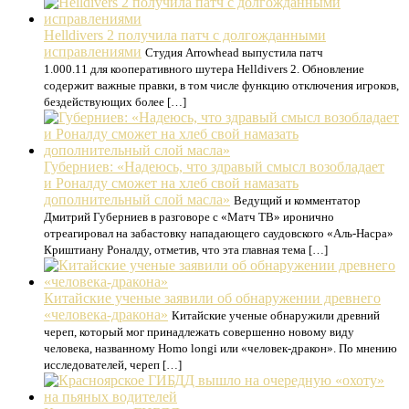
Helldivers 2 получила патч с долгожданными
исправлениями
Студия Arrowhead выпустила патч
1.000.11 для кооперативного шутера Helldivers 2. Обновление
содержит важные правки, в том числе функцию отключения игроков,
бездействующих более […]
Губерниев: «Надеюсь, что здравый смысл возобладает
и Роналду сможет на хлеб свой намазать
дополнительный слой масла»
Ведущий и комментатор
Дмитрий Губерниев в разговоре с «Матч ТВ» иронично
отреагировал на забастовку нападающего саудовского «Аль‑Насра»
Криштиану Роналду, отметив, что эта главная тема […]
Китайские ученые заявили об обнаружении древнего
«человека-дракона»
Китайские ученые обнаружили древний
череп, который мог принадлежать совершенно новому виду
человека, названному Homo longi или «человек-дракон». По мнению
исследователей, череп […]