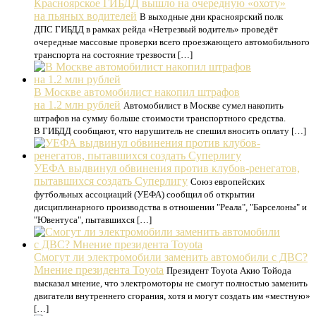
Красноярское ГИБДД вышло на очередную «охоту»
на пьяных водителей
В выходные дни красноярский полк
ДПС ГИБДД в рамках рейда «Нетрезвый водитель» проведёт
очередные массовые проверки всего проезжающего автомобильного
транспорта на состояние трезвости […]
В Москве автомобилист накопил штрафов
на 1.2 млн рублей
Автомобилист в Москве сумел накопить
штрафов на сумму больше стоимости транспортного средства.
В ГИБДД сообщают, что нарушитель не спешил вносить оплату […]
УЕФА выдвинул обвинения против клубов-ренегатов,
пытавшихся создать Суперлигу
Союз европейских
футбольных ассоциаций (УЕФА) сообщил об открытии
дисциплинарного производства в отношении "Реала", "Барселоны" и
"Ювентуса", пытавшихся […]
Смогут ли электромобили заменить автомобили с ДВС?
Мнение президента Toyota
Президент Toyota Акио Тойода
высказал мнение, что электромоторы не смогут полностью заменить
двигатели внутреннего сгорания, хотя и могут создать им «местную»
[…]