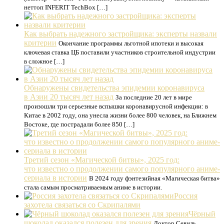
неттоп INFERIT TechBox […]
Как выбрать надежного застройщика: эксперты назвали
критерии
Окончание программы льготной ипотеки и высокая
ключевая ставка ЦБ поставили участников строительной индустрии
в сложное […]
Обнаружены свидетельства эпидемии коронавируса
в Азии 20 тысяч лет назад
За последние 20 лет в мире
произошли три серьезные вспышки коронавирусной инфекции: в
Китае в 2002 году, она унесла жизни более 800 человек, на Ближнем
Востоке, где пострадали более 850 […]
Третий сезон «Магической битвы», 2025 год:
что известно о продолжении самого популярного аниме-
сериала в истории
В 2024 году фэнтезийная «Магическая битва»
стала самым просматриваемым аниме в истории.
Россия
захотела связаться со Скрипалями
Чёрный
шоколад оказался полезен для зрения
Доктор Севиль