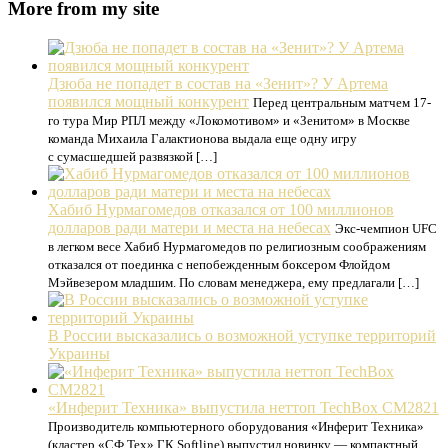
More from my site
Дзюба не попадет в состав на «Зенит»? У Артема
появился мощный конкурент
Перед центральным матчем 17-
го тура Мир РПЛ между «Локомотивом» и «Зенитом» в Москве
команда Михаила Галактионова выдала еще одну игру
с сумасшедшей развязкой […]
Хабиб Нурмагомедов отказался от 100 миллионов
долларов ради матери и места на небесах
Экс-чемпион UFC
в легком весе Хабиб Нурмагомедов по религиозным соображениям
отказался от поединка с непобежденным боксером Флойдом
Мэйвезером младшим. По словам менеджера, ему предлагали […]
В России высказались о возможной уступке территорий
Украины
«Инферит Техника» выпустила неттоп TechBox CM2821
Производитель компьютерного оборудования «Инферит Техника»
(кластер «СФ Тех» ГК Softline) выпустил новинку — компактный