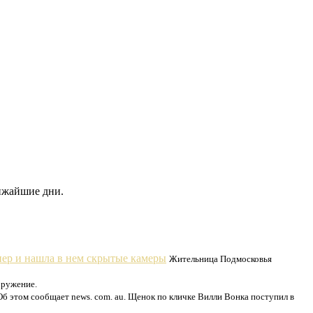
лижайшие дни.
нер и нашла в нем скрытые камеры
Жительница Подмосковья
оружение.
б этом сообщает news. com. au. Щенок по кличке Вилли Вонка поступил в