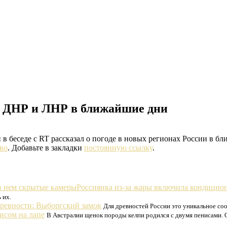
 в ДНР и ЛНР в ближайшие дни
 беседе с RT рассказал о погоде в новых регионах России в б
во
. Добавьте в закладки
постоянную ссылку
.
Россиянка из-за жары включила кондицио
 их.
древности: Выборгский замок
Для древностей России это уникальное со
исом на лапе
В Австралии щенок породы келпи родился с двумя пенисами. О