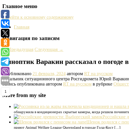
Главное меню
Перейти к основному содержимому
Главная
Навигация по записям
←
Предыдущая
Следующая
→
Синоптик Варакин рассказал о погоде
Опубликовано
21 февраля, 2024
автором
RT на русском
Начальник ситуационного центра Росгидромета Юрий Варакин в
Запись опубликована автором
RT на русском
в рубрике
Общест
1
More from my site
обнаружила в кондиционерах скрытые камеры, когда решила починить
Российские 
Щенок родился с пен
приют Animal Welfare League Queensland в городе Голд-Кост […]