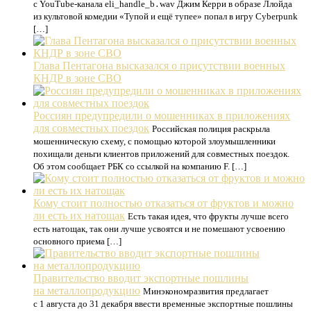
с YouTube-канала eli_handle_b․wav Джим Керри в образе Ллойда
из культовой комедии «Тупой и ещё тупее» попал в игру Cyberpunk
[…]
Глава Пентагона высказался о присутствии военных
КНДР в зоне СВО
Россиян предупредили о мошенниках в приложениях
для совместных поездок
Российская полиция раскрыла
мошенническую схему, с помощью которой злоумышленники
похищали деньги клиентов приложений для совместных поездок.
Об этом сообщает РБК со ссылкой на компанию F. […]
Кому стоит полностью отказаться от фруктов и можно
ли есть их натощак
Есть такая идея, что фрукты лучше всего
есть натощак, так они лучше усвоятся и не помешают усвоению
основного приема […]
Правительство вводит экспортные пошлины
на металлопродукцию
Минэкономразвития предлагает
с 1 августа до 31 декабря ввести временные экспортные пошлины