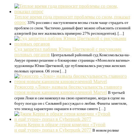
Теплое время года приносит проблемы со сном, показал
опрос
33% россиян с наступлением весны стали чаще страдать от
проблем со сном. Частично данный факт можно объяснить сезонной
аллергией (на нее жаловались примерно 27% респондентов). […]
Суд запретил паблик Юлии Цветковой с рисунками
половых органов
Центральный районный суд Комсомольска-на-
Амуре принял решение о блокировке страницы «Монологи вагины»
художницы Юлии Цветковой, где публиковались рисунки женских
половых органов. Об этом […]
Режиссер «Локи» назвала бисексуальность главного
героя новым каноном киновселенной Marvel
В третьей
серии Локи и сам намекнул на свою ориентацию, когда в сцене на
борту поезда он с Сильвией рассуждал о любви. Фанаты заметили,
что эпизод характерно окрашен в оттенки синего […]
Джим Керри в образе героя комедии «Тупой
и ещё тупее» попал в Cyberpunk 2077
В новом ролике